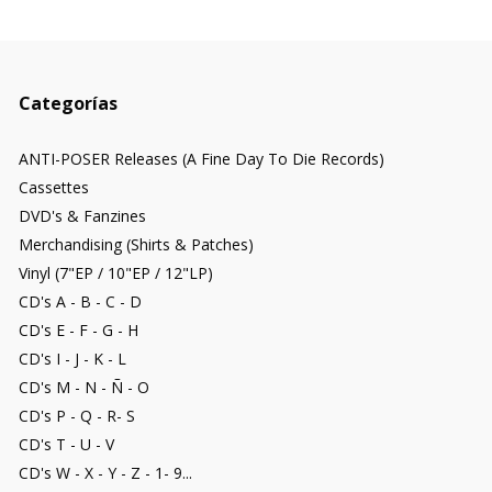
Categorías
ANTI-POSER Releases (A Fine Day To Die Records)
Cassettes
DVD's & Fanzines
Merchandising (Shirts & Patches)
Vinyl (7"EP / 10"EP / 12"LP)
CD's A - B - C - D
CD's E - F - G - H
CD's I - J - K - L
CD's M - N - Ñ - O
CD's P - Q - R- S
CD's T - U - V
CD's W - X - Y - Z - 1- 9...